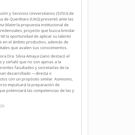
ción y Servicios Universitarios (SVSU) de
a de Querétaro (UAQ) presentó ante las
ma Mater
la propuesta institucional de
credenciales, proyecto que busca brindar
til la oportunidad de aplicar su talento
 en el ámbito productivo, además de
gitales que avalen sus conocimientos.
tora Dra. Silvia Amaya Llano destacó el
as y señaló que no son ajenas a la
erentes facultades y secretarías de la
 han desarrollado —directa o
tos con un propósito similar. Asimismo,
rzo impulsará la preparación de
que potenciará las competencias de las y
026