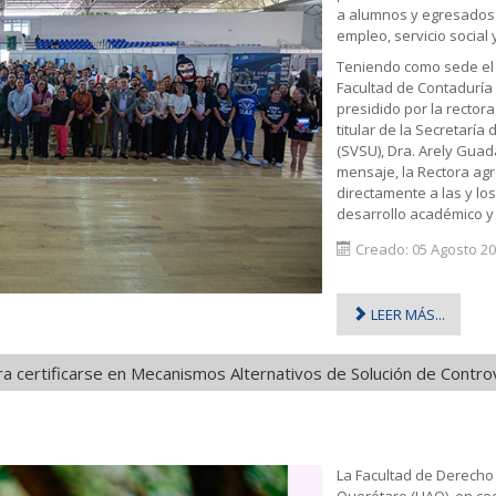
a alumnos y egresados
empleo, servicio social 
Teniendo como sede el a
Facultad de Contaduría 
presidido por la rectora
titular de la Secretaría
(SVSU), Dra. Arely Gua
mensaje, la Rectora agre
directamente a las y lo
desarrollo académico y 
Creado: 05 Agosto 2
LEER MÁS...
a certificarse en Mecanismos Alternativos de Solución de Contro
La Facultad de Derecho
Querétaro (UAQ), en coo