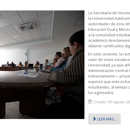
La Secretaría de Vincula
la Universidad Autónom
autoridades de esta
Al
Educación Dual y Micro
a la comunidad estudian
académico directamente
obtener certificados di
En este contexto, la rec
valor de estas iniciativ
Universidad, ya que dif
Administración Central
indirectamente— proyec
expresó que este esfue
estudiantes, al tiempo 
los egresados.
Creado: 05 Agosto 2
LEER MÁS...