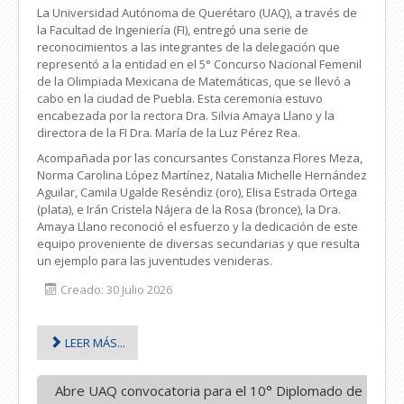
La Universidad Autónoma de Querétaro (UAQ), a través de
la Facultad de Ingeniería (FI), entregó una serie de
reconocimientos a las integrantes de la delegación que
representó a la entidad en el 5° Concurso Nacional Femenil
de la Olimpiada Mexicana de Matemáticas, que se llevó a
cabo en la ciudad de Puebla. Esta ceremonia estuvo
encabezada por la rectora Dra. Silvia Amaya Llano y la
directora de la FI Dra. María de la Luz Pérez Rea.
Acompañada por las concursantes Constanza Flores Meza,
Norma Carolina López Martínez, Natalia Michelle Hernández
Aguilar, Camila Ugalde Reséndiz (oro), Elisa Estrada Ortega
(plata), e Irán Cristela Nájera de la Rosa (bronce), la Dra.
Amaya Llano reconoció el esfuerzo y la dedicación de este
equipo proveniente de diversas secundarias y que resulta
un ejemplo para las juventudes venideras.
Creado: 30 Julio 2026
LEER MÁS...
Abre UAQ convocatoria para el 10° Diplomado de