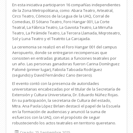
En esta iniciativa participaron 16 compañías independientes
de la Zona Metropolitana, como: Abara Teatro, Arteatral,
Circo Teatro, Cómicos de la Legua de la UAQ, Corral de
Comedias, El Sótano Teatro, Foro Hangar 001, La Corte
Teatral, La Fábrica Teatro, La Gaviota Teatro, La Mirruña
Teatro, La Pirámide Teatro, La Tercera Llamada, Miqroteatro,
Sol y Luna Teatro y el Teatrito La Carcajada.
La ceremonia se realizó en el Foro Hangar 001 del campus
Aeropuerto, donde se entregaron recompensas que
consisten en entradas gratuitas a funciones teatrales por
un año. Las personas ganadoras fueron Carina Domínguez
Palomé (primer lugar), Fabiola Taboada Rodríguez
(segundo) y David Fernández Cano (tercero).
El evento contó con la presencia de autoridades
universitarias encabezadas por el titular de la Secretaría de
Extensión y Cultura Universitaria, Dr. Eduardo Núñez Rojas.
En su participación, la secretaria de Cultura del estado,
Mtra. Ana Paola López Birlain destacó el papel de la Escuela
en la formación de audiencias y anunció la suma de
esfuerzos con la UAQ, con el propósito de seguir
robusteciendo los actos teatrales en territorio queretano.
Creado: 25 Septiembre 2025