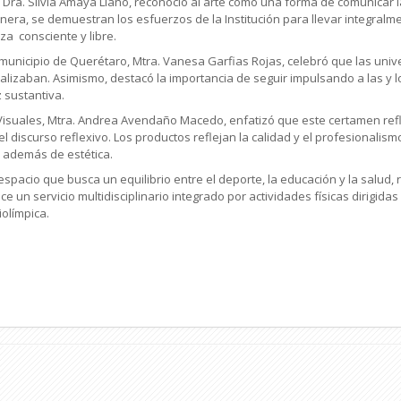
ad, Dra. Silvia Amaya Llano, reconoció al arte como una forma de comunic
era, se demuestran los esfuerzos de la Institución para llevar integralme
za consciente y libre.
el municipio de Querétaro, Mtra. Vanesa Garfias Rojas, celebró que las uni
alizaban. Asimismo, destacó la importancia de seguir impulsando a las y 
 sustantiva.
 Visuales, Mtra. Andrea Avendaño Macedo, enfatizó que este certamen refl
 y el discurso reflexivo. Los productos reflejan la calidad y el profesionalis
, además de estética.
spacio que busca un equilibrio entre el deporte, la educación y la salud, 
ce un servicio multidisciplinario integrado por actividades físicas dirigida
iolímpica.