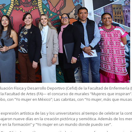
luación Física y Desarrollo Deportivo (Cefid) de la Facultad de Enfermería
 la Facultad de Artes (FA)— el concurso de murales “Mujeres que inspiran”
o, con “Yo mujer en México”; Las cabritas, con “Yo mujer, más que musas,
expresión artística de las y los universitarios al tiempo de celebrar la con
rabajaron nueve días en la creación pictórica y semiótica. Además de los 
ujer en la formación” y “Yo mujer en un mundo donde puedo ser”.