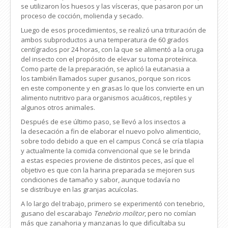
se utilizaron los huesos y las vísceras, que pasaron por un
proceso de cocción, molienda y secado.
Luego de esos procedimientos, se realizó una trituración de
ambos subproductos a una temperatura de 60 grados
centígrados por 24 horas, con la que se alimentó a la oruga
del insecto con el propósito de elevar su toma proteínica.
Como parte de la preparación, se aplicó la eutanasia a
los también llamados super gusanos, porque son ricos
en este componente y en grasas lo que los convierte en un
alimento nutritivo para organismos acuáticos, reptiles y
algunos otros animales.
Después de ese último paso, se llevó a los insectos a
la desecación a fin de elaborar el nuevo polvo alimenticio,
sobre todo debido a que en el campus Concá se cría tilapia
y actualmente la comida convencional que se le brinda
a estas especies proviene de
distintos peces, así que el
objetivo es que con la harina preparada se mejoren sus
condiciones de tamaño y sabor, aunque todavía no
se distribuye en las granjas acuícolas.
A lo largo del trabajo, primero se experimentó con tenebrio,
gusano del escarabajo
Tenebrio molitor
,
pero no comían
más que zanahoria y manzanas lo que dificultaba su