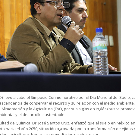
 llevó a cabo el Simposio Conmemorativo por el Día Mundial del Suelo, c
rascendencia de conservar el recurso y su relación con el medio ambiente. 
Alimentación y la Agricultura (FAO, por sus siglas en inglés) busca promov
mbiental y el desarrollo sustentable.
acultad de Química, Dr. José Santos Cruz, enfatizó que el suelo en México
ento hacia el año 2050, situación agravada por la transformación de ejidos 
s agricultores frente a intermediarios e industriales.