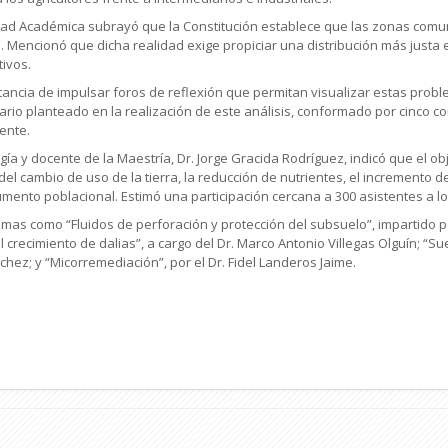
dad Académica subrayó que la Constitución establece que las zonas comun
 Mencionó que dicha realidad exige propiciar una distribución más justa e
tivos.
rtancia de impulsar foros de reflexión que permitan visualizar estas prob
ario planteado en la realización de este análisis, conformado por cinco conf
ente.
gía y docente de la Maestría, Dr. Jorge Gracida Rodríguez, indicó que el o
el cambio de uso de la tierra, la reducción de nutrientes, el incremento de
umento poblacional. Estimó una participación cercana a 300 asistentes a lo
emas como “Fluidos de perforación y protección del subsuelo”, impartido p
l crecimiento de dalias”, a cargo del Dr. Marco Antonio Villegas Olguín; “Su
ánchez; y “Micorremediación”, por el Dr. Fidel Landeros Jaime.