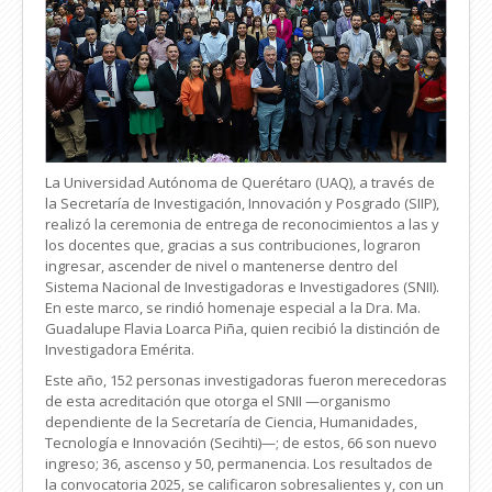
La Universidad Autónoma de Querétaro (UAQ), a través de
la Secretaría de Investigación, Innovación y Posgrado (SIIP),
realizó la ceremonia de entrega de reconocimientos a las y
los docentes que, gracias a sus contribuciones, lograron
ingresar, ascender de nivel o mantenerse dentro del
Sistema Nacional de Investigadoras e Investigadores (SNII).
En este marco, se rindió homenaje especial a la Dra. Ma.
Guadalupe Flavia Loarca Piña, quien recibió la distinción de
Investigadora Emérita.
Este año, 152 personas investigadoras fueron merecedo
ras
de esta acreditación que otorga el SNII —organismo
dependiente de la Secretaría de Ciencia, Humanidades,
Tecnología e Innovación (Secihti)—; de estos, 66 son
nuevo
ingreso; 36, ascenso y 50, permanencia. Los resultados de
la convocatoria 2025, se calificaron sobresalientes y, con un