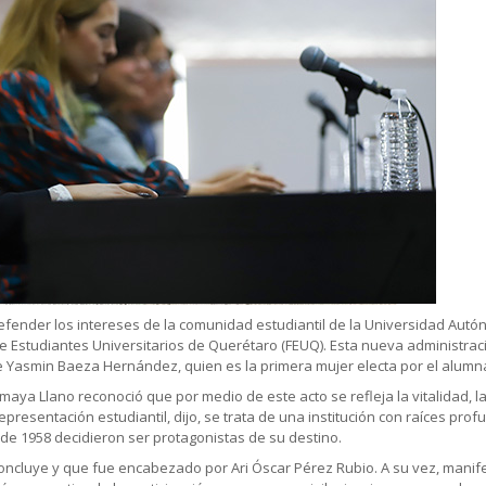
efender los intereses de la comunidad estudiantil de la Universidad Aut
de Estudiantes Universitarios de Querétaro (FEUQ). Esta nueva administr
te Yasmin Baeza Hernández, quien es la primera mujer electa por el alum
Amaya Llano reconoció que por medio de este acto se refleja la vitalidad, la
sentación estudiantil, dijo, se trata de una institución con raíces prof
esde 1958 decidieron ser protagonistas de su destino.
concluye y que fue encabezado por Ari Óscar Pérez Rubio. A su vez, mani