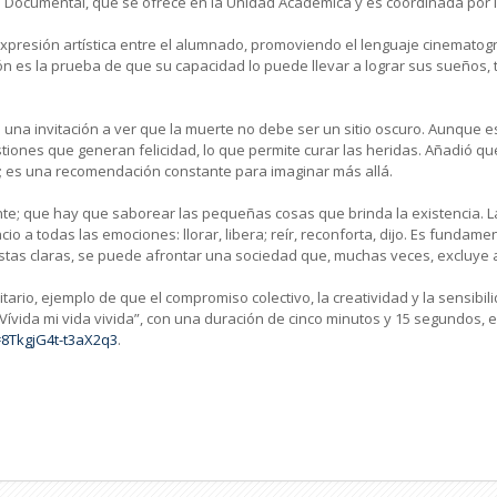
e Documental, que se ofrece en la Unidad Académica y es coordinada por l
presión artística entre el alumnado, promoviendo el lenguaje cinematográ
inción es la prueba de que su capacidad lo puede llevar a lograr sus sueños
es una invitación a ver que la muerte no debe ser un sitio oscuro. Aunque e
tiones que generan felicidad, lo que permite curar las heridas. Añadió qu
e; es una recomendación constante para imaginar más allá.
nte; que hay que saborear las pequeñas cosas que brinda la existencia. La
o a todas las emociones: llorar, libera; reír, reconforta, dijo. Es fundame
stas claras, se puede afrontar una sociedad que, muchas veces, excluye 
itario, ejemplo de que el compromiso colectivo, la creatividad y la sensibi
“Vívida mi vida vivida”, con una duración de cinco minutos y 15 segundos,
=8TkgjG4t-t3aX2q3
.