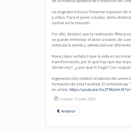
de la materia optativa de Producción de Cin
La asignatura busca fomentar espacios de ex
y crítico. Para el joven creador, dicha dist
confiar en la intuición.
Por ello, destacó que la realización fílmica 
se puede enfrentar el dolor a través de cues
estimula la mente y admite pensar diferent
Nava López enfatizó que la vida es un insta
transformación, por lo que hay que dar espaci
dónde voy?, ¿y por qué lo hago? Con respue
Ingeniería UAQ celebró el talento del univers
formación de esta Facultad. El cortometraje 
en el link:
https://youtu.be/GsZT96zVm1E?
si
Creado: 31 Julio 2025
Anterior