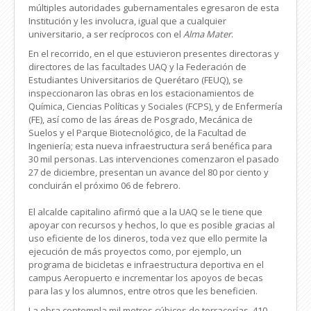
múltiples autoridades gubernamentales egresaron de esta
Institución y les involucra, igual que a cualquier
universitario, a ser recíprocos con el
Alma Mater
.
En el recorrido, en el que estuvieron presentes directoras y
directores de las facultades UAQ y la Federación de
Estudiantes Universitarios de Querétaro (FEUQ), se
inspeccionaron las obras en los estacionamientos de
Química, Ciencias Políticas y Sociales (FCPS), y de Enfermería
(FE), así como de las áreas de Posgrado, Mecánica de
Suelos y el Parque Biotecnológico, de la Facultad de
Ingeniería; esta nueva infraestructura será benéfica para
30 mil personas. Las intervenciones comenzaron el pasado
27 de diciembre, presentan un avance del 80 por ciento y
concluirán el próximo 06 de febrero.
El alcalde capitalino afirmó que a la UAQ se le tiene que
apoyar con recursos y hechos, lo que es posible gracias al
uso eficiente de los dineros, toda vez que ello permite la
ejecución de más proyectos como, por ejemplo, un
programa de bicicletas e infraestructura deportiva en el
campus Aeropuerto e incrementar los apoyos de becas
para las y los alumnos, entre otros que les beneficien.
La obra contempla mil metros cúbicos de terracerías, 410