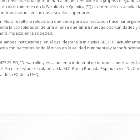
o constituye una oportunidad a fin de consolidar los grupos colegiados 
 directamente con la Facultad de Química (FQ), la intención es ampliar l
neficios mutuos en las dos escuelas superiores.
án Mora resaltó la relevancia que tiene para su institución hacer sinergia 
enta la consolidación de una alianza que abrirá nuevas oportunidades y q
drá impacto en la sociedad.
e ambas instituciones, en el cual destaca la iniciativa SECIHTI, actualmente
ucida con bacterias ácido-lácticas en la calidad nutrimental y tecnofunc
77.25-PD, “Desarrollo y escalamiento industrial de totopos comerciales ba
o”. En este esfuerzo colaboran la M.C. Paola Bautista Espinoza y el Dr. C
a de la FQ de la UAQ.