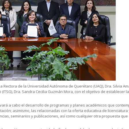
e la Rectora de la Universidad Autónoma de Querétaro (UAQ), Dra. Silvia Am
o (ITSG), Dra. Sandra Cecilia Guzmán Mora, con el objetivo de establecer
evará a cabo el desarrollo de programas y planes académicos que contemp
itación; asimismo, las relacionadas con la oferta educativa de licenciatur
rencias, seminarios y publicaciones, así como cualquier otra propuesta 