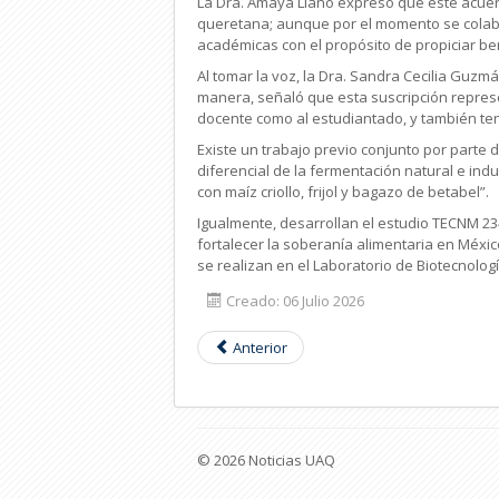
La Dra. Amaya Llano expresó que este acuerd
queretana; aunque por el momento se colabora
académicas con el propósito de propiciar be
Al tomar la voz, la Dra. Sandra Cecilia Guzm
manera, señaló que esta suscripción
repres
docente como al estudiantado, y también ten
Existe un trabajo previo conjunto por parte d
diferencial de la fermentación natural e ind
con maíz criollo, frijol y bagazo de betabel”.
Igualmente, desarrollan el
estudio TECNM 234
fortalecer la soberanía alimentaria en Méxic
se realizan en el Laboratorio de Biotecnologí
Creado: 06 Julio 2026
Anterior
© 2026 Noticias UAQ