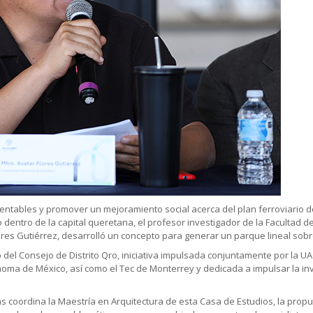
stentables y promover un mejoramiento social acerca del plan ferroviario
entro de la capital queretana, el profesor investigador de la Facultad de 
res Gutiérrez, desarrolló un concepto para generar un parque lineal sobre
del Consejo de Distrito Qro, iniciativa impulsada conjuntamente por la UA
oma de México, así como el Tec de Monterrey y dedicada a impulsar la inv
 coordina la Maestría en Arquitectura de esta Casa de Estudios, la propu