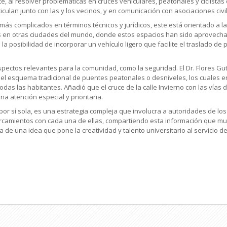
te, al resolver problemáticas en cruces vehiculares, peatonales y ciclistas
culan junto con las y los vecinos, y en comunicación con asociaciones civi
más complicados en términos técnicos y jurídicos, este está orientado a l
 en otras ciudades del mundo, donde estos espacios han sido aprovecha
e la posibilidad de incorporar un vehículo ligero que facilite el traslado 
ectos relevantes para la comunidad, como la seguridad. El Dr. Flores Gut
a el esquema tradicional de puentes peatonales o desniveles, los cuales
das las habitantes. Añadió que el cruce de la calle Invierno con las vías 
na atención especial y prioritaria.
, por sí sola, es una estrategia compleja que involucra a autoridades de lo
rcamientos con cada una de ellas, compartiendo esta información que mues
de una idea que pone la creatividad y talento universitario al servicio d