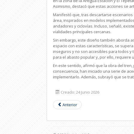
en la zona de la Antigua Estación y El Tepeta
Asimismo, destacó que estas acciones se arti
Manifestó que, tras descartarse escenarios 
área, inspirados en modelos implementados
andadores y ciclovías. Incluso, señaló, exist
vialidades principales cercanas.
Sin embargo, este diseño también aborda asp
espacio con estas características, se super
inseguros y no son accesibles para todos y to
para el abasto popular y, por ello, requiere u
En este sentido, afirmó que la obra del tren
consecuencia, han iniciado una serie de ace
implementarlo. Además, subrayó que se trata 
Creado: 24 Junio 2026
Anterior