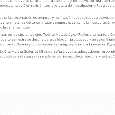
udios conserva su carácter interdisciplinario y formativo, con duración d
convocatoria está en revisión con la Jefatura de Investigación y Posgrado 
atiza la presentación de avances y notificación de resultados a través d
denan materias del tercer y cuarto semestre, así como la incorporación de
 la variante mixta.
izan en los siguientes ejes: Teórico Metodológico; Profesionalizante; y De
 cuarto semestre se destina para validación, prototipado y arreglos fina
ocimiento: Diseño y Comunicación Estratégica y Diseño e Innovación Digita
ado, Dra. Martha Gutiérrez Miranda, señaló que las adecuaciones responde
ductos y estrategias innovadoras con impacto local, nacional y global. 