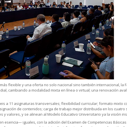
s flexible y una oferta no solo nacional sino también internacional, la Fa
al, cambiando a modalidad mixta en línea o virtual; una renovación avala
s a 11 asignaturas transversales; flexibilidad curricular; formato mixto co
signación de contenidos; carga de trabajo mejor distribuida en los cuatro s
 y valores, y se alinean al Modelo Educativo Universitario ya la visión inst
n esencia— iguales, con la adición del Examen de Competencias Básicas